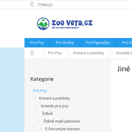
Přejít
775966221
na
obsah
Pro Psy
Pro Kočky
Pro Papoušky
Pro 
Domů
Pro Psy
Krmení a pamlsky
Granule 
P
Jiné
o
Přeskočit
s
Kategorie
kategorie
t
r
Pro Psy
a
Krmení a pamlsky
n
Granule pro psy
n
í
Štěně
p
Štěně malé plemeno
a
S červeným masem