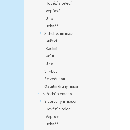
Hovězí a telecí
Vepřové
Jiné
Jehněčí
S drůbežím masem
Kuřecí
Kachní
Krůtí
Jiné
S rybou
Se zvěřinou
Ostatní druhy masa
Střední plemeno
S červeným masem
Hovězí a telecí
Vepřové
Jehněčí