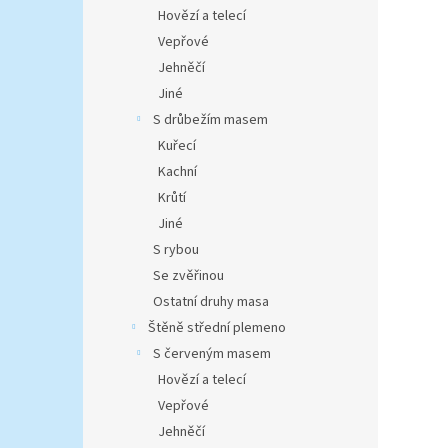
n
Hovězí a telecí
e
Vepřové
l
Jehněčí
Jiné
S drůbežím masem
Kuřecí
Kachní
Krůtí
Jiné
S rybou
Se zvěřinou
Ostatní druhy masa
Štěně střední plemeno
S červeným masem
Hovězí a telecí
Vepřové
Jehněčí