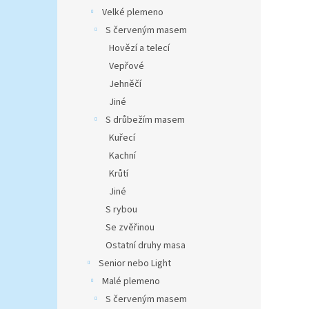
Velké plemeno
S červeným masem
Hovězí a telecí
Vepřové
Jehněčí
Jiné
S drůbežím masem
Kuřecí
Kachní
Krůtí
Jiné
S rybou
Se zvěřinou
Ostatní druhy masa
Senior nebo Light
Malé plemeno
S červeným masem