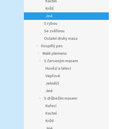
Kachní
Krůtí
Jiné
S rybou
Se zvěřinou
Ostatní druhy masa
Dospělý pes
Malé plemeno
S červeným masem
Hovězí a telecí
Vepřové
Jehněčí
Jiné
S drůbežím masem
Kuřecí
Kachní
Krůtí
Jiné