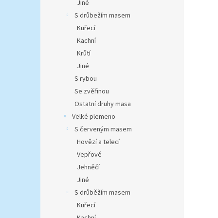
Jiné
S drůbežím masem
Kuřecí
Kachní
Krůtí
Jiné
S rybou
Se zvěřinou
Ostatní druhy masa
Velké plemeno
S červeným masem
Hovězí a telecí
Vepřové
Jehněčí
Jiné
S drůběžím masem
Kuřecí