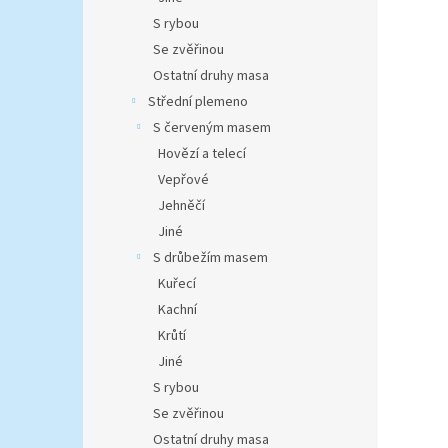
S rybou
Se zvěřinou
Ostatní druhy masa
Střední plemeno
S červeným masem
Hovězí a telecí
Vepřové
Jehněčí
Jiné
S drůbežím masem
Kuřecí
Kachní
Krůtí
Jiné
S rybou
Se zvěřinou
Ostatní druhy masa