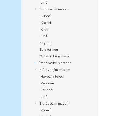
Jiné
S drůbežím masem
Kuřecí
Kachní
Krůtí
Jiné
S rybou
Se zvěřinou
Ostatní druhy masa
Štěně velké plemeno
S červeným masem
Hovězí a telecí
Vepřové
Jehněčí
Jiné
S drůbežím masem
Kuřecí