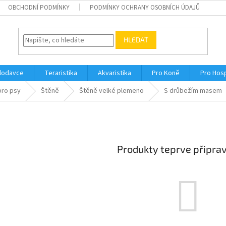
OBCHODNÍ PODMÍNKY
PODMÍNKY OCHRANY OSOBNÍCH ÚDAJŮ
HLEDAT
Hlodavce
Teraristika
Akvaristika
Pro Koně
Pro Hos
pro psy
Štěně
Štěně velké plemeno
S drůbežím masem
Produkty teprve připra