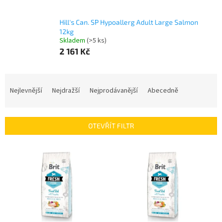
Hill's Can. SP Hypoallerg Adult Large Salmon
12kg
Skladem
(>5 ks)
2 161 Kč
Ř
a
Nejlevnější
Nejdražší
Nejprodávanější
Abecedně
z
e
n
OTEVŘÍT FILTR
í
p
V
r
ý
o
p
d
i
u
s
k
p
t
r
ů