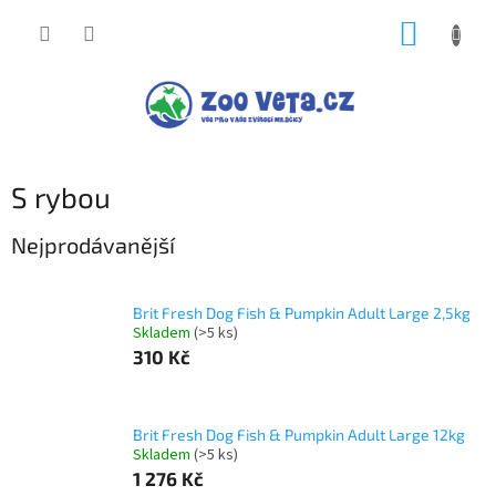
Přejít
NÁKUP
na
obsah
KOŠÍK
S rybou
Nejprodávanější
Brit Fresh Dog Fish & Pumpkin Adult Large 2,5kg
Skladem
(>5 ks)
310 Kč
Brit Fresh Dog Fish & Pumpkin Adult Large 12kg
Skladem
(>5 ks)
1 276 Kč