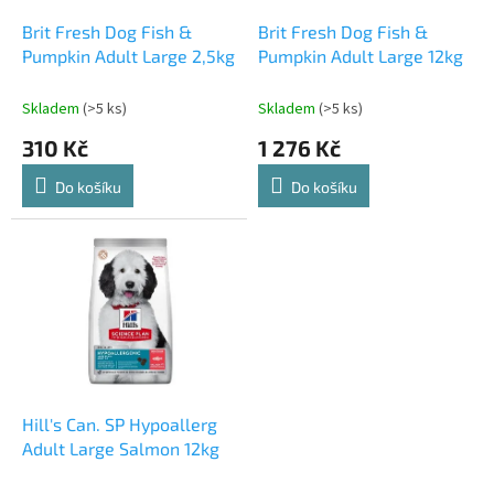
o
d
Brit Fresh Dog Fish &
Brit Fresh Dog Fish &
u
Pumpkin Adult Large 2,5kg
Pumpkin Adult Large 12kg
k
t
Skladem
(>5 ks)
Skladem
(>5 ks)
ů
310 Kč
1 276 Kč
Do košíku
Do košíku
Hill's Can. SP Hypoallerg
Adult Large Salmon 12kg