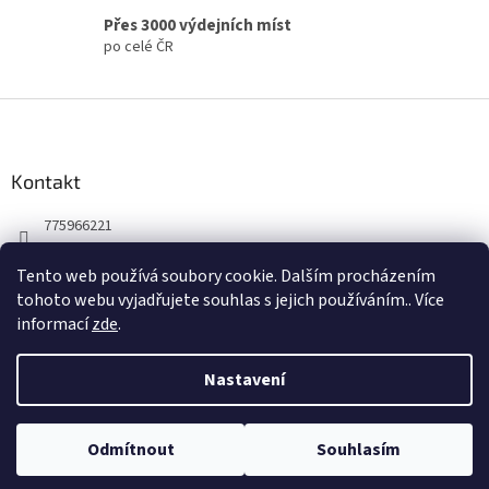
s
Přes 3000 výdejních míst
u
po celé ČR
Z
á
p
a
Kontakt
t
775966221
í
Tento web používá soubory cookie. Dalším procházením
tohoto webu vyjadřujete souhlas s jejich používáním.. Více
informací
zde
.
Nastavení
Vytvořil Shoptet
Odmítnout
Souhlasím
Copyright 2026
zooveta.cz
. Všechna práva vyhrazena.