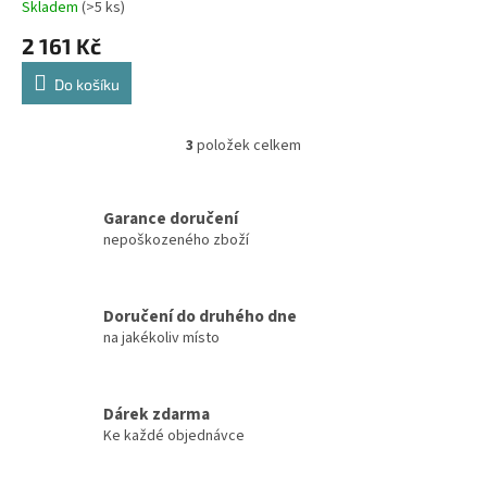
Skladem
(>5 ks)
2 161 Kč
Do košíku
3
položek celkem
O
v
l
á
Garance doručení
d
nepoškozeného zboží
a
c
í
Doručení do druhého dne
p
na jakékoliv místo
r
v
k
y
Dárek zdarma
v
Ke každé objednávce
ý
p
i