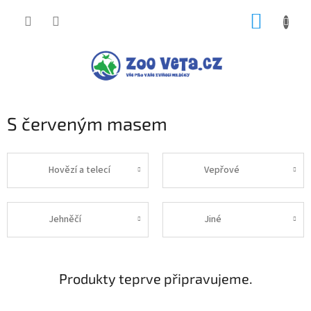
Přejít
NÁKUP
na
obsah
KOŠÍK
S červeným masem
Hovězí a telecí
Vepřové
Jehněčí
Jiné
Produkty teprve připravujeme.