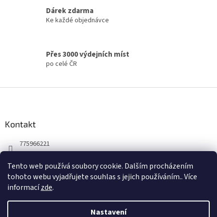
Dárek zdarma
Ke každé objednávce
Přes 3000 výdejních míst
po celé ČR
Z
á
p
a
Kontakt
t
775966221
í
Tento web používá soubory cookie. Dalším procházením
tohoto webu vyjadřujete souhlas s jejich používáním.. Více
informací
zde
.
Nastavení
Vytvořil Shoptet