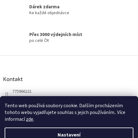
Dárek zdarma
Ke každé objednávce
Přes 3000 výdejních míst
po celé ČR
Z
á
p
a
Kontakt
t
775966221
í
Tento web používá soubory cookie. Dalším procházením
tohoto webu vyjadřujete souhlas s jejich používáním.. Více
informací
zde
.
Nastavení
Vytvořil Shoptet