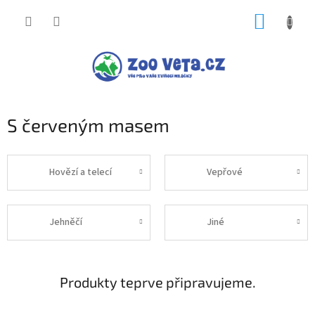
Přejít
NÁKUP
na
obsah
KOŠÍK
S červeným masem
Hovězí a telecí
Vepřové
Jehněčí
Jiné
Produkty teprve připravujeme.