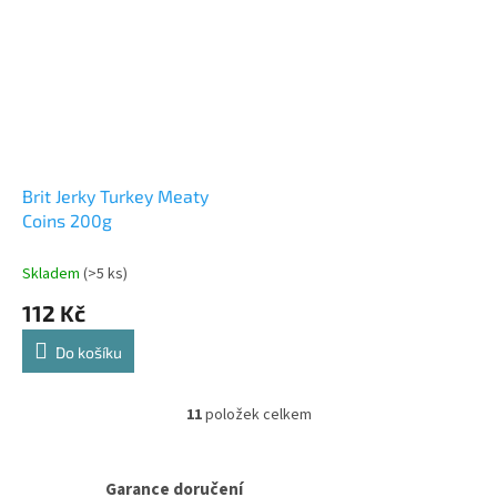
Brit Jerky Turkey Meaty
Coins 200g
Skladem
(>5 ks)
112 Kč
Do košíku
11
položek celkem
O
v
l
á
Garance doručení