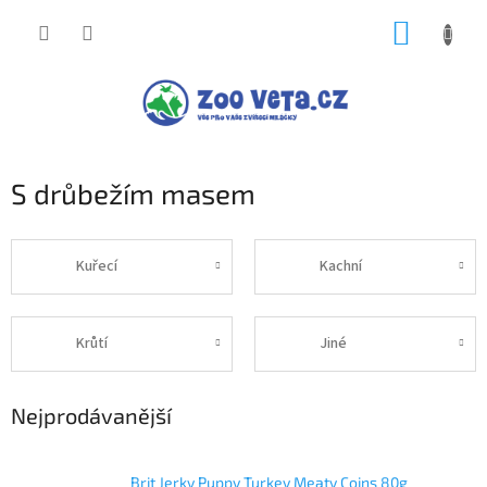
Přejít
NÁKUP
na
obsah
KOŠÍK
S drůbežím masem
Kuřecí
Kachní
Krůtí
Jiné
Nejprodávanější
Brit Jerky Puppy Turkey Meaty Coins 80g