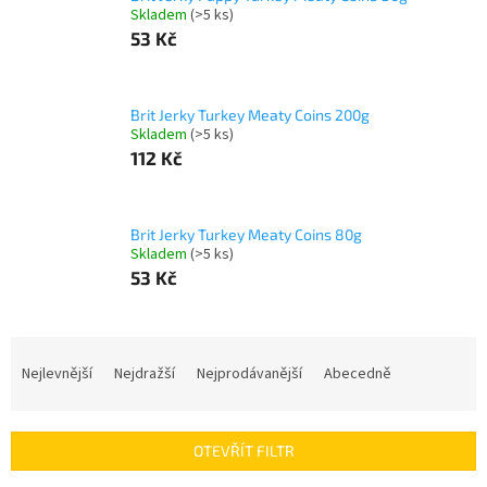
Skladem
(>5 ks)
53 Kč
Brit Jerky Turkey Meaty Coins 200g
Skladem
(>5 ks)
112 Kč
Brit Jerky Turkey Meaty Coins 80g
Skladem
(>5 ks)
53 Kč
Ř
a
Nejlevnější
Nejdražší
Nejprodávanější
Abecedně
z
e
n
OTEVŘÍT FILTR
í