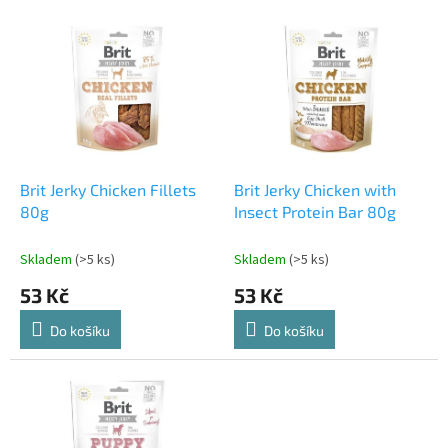
p
V
r
ý
o
p
d
i
u
s
k
p
t
r
ů
o
d
Brit Jerky Chicken Fillets
Brit Jerky Chicken with
u
80g
Insect Protein Bar 80g
k
t
Skladem
(>5 ks)
Skladem
(>5 ks)
ů
53 Kč
53 Kč
Do košíku
Do košíku