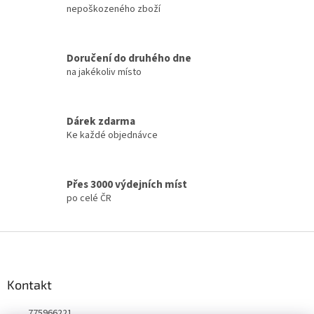
d
nepoškozeného zboží
a
c
í
Doručení do druhého dne
p
na jakékoliv místo
r
v
k
y
Dárek zdarma
v
Ke každé objednávce
ý
p
i
s
Přes 3000 výdejních míst
u
po celé ČR
Z
á
p
a
Kontakt
t
775966221