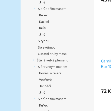
Jiné
S drůbežím masem
Kuřecí
Kachní
Krůtí
Jiné
S rybou
Se zvěřinou
Ostatní druhy masa
Štěně velké plemeno
Carni
Bar 1
S červeným masem
Hovězí a telecí
Vepřové
Jehněčí
72 K
Jiné
S drůbežím masem
Kuřecí