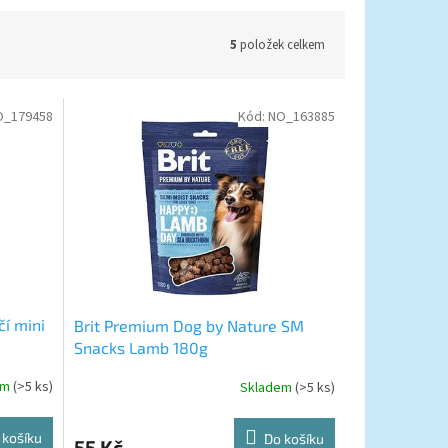
5
položek celkem
O_179458
Kód:
NO_163885
čí mini
Brit Premium Dog by Nature SM
Snacks Lamb 180g
em
(>5 ks)
Skladem
(>5 ks)
 košíku
Do košíku
55 Kč