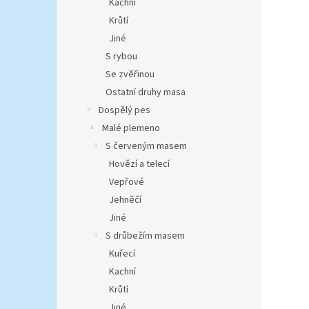
Kachní
Krůtí
Jiné
S rybou
Se zvěřinou
Ostatní druhy masa
Dospělý pes
Malé plemeno
S červeným masem
Hovězí a telecí
Vepřové
Jehněčí
Jiné
S drůbežím masem
Kuřecí
Kachní
Krůtí
Jiné