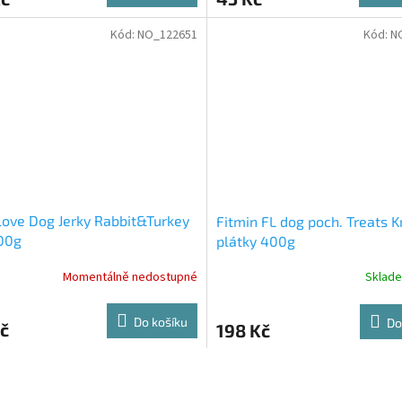
Kód:
NO_122651
Kód:
N
love Dog Jerky Rabbit&Turkey
Fitmin FL dog poch. Treats Kr
00g
plátky 400g
Momentálně nedostupné
Sklad
Do košíku
Do
č
198 Kč
O
v