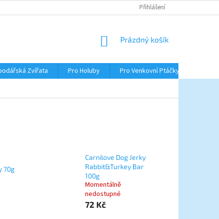
Přihlášení
NÁKUPNÍ
Prázdný košík
KOŠÍK
podářská Zvířata
Pro Holuby
Pro Venkovní Ptáčky
Pro R
Carnilove Dog Jerky
Rabbit&Turkey Bar
ky 70g
100g
Momentálně
nedostupné
72 Kč