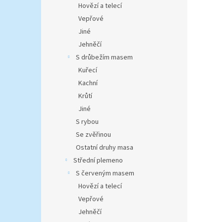
Hovězí a telecí
Vepřové
Jiné
Jehněčí
S drůbežím masem
Kuřecí
Kachní
Krůtí
Jiné
S rybou
Se zvěřinou
Ostatní druhy masa
Střední plemeno
S červeným masem
Hovězí a telecí
Vepřové
Jehněčí