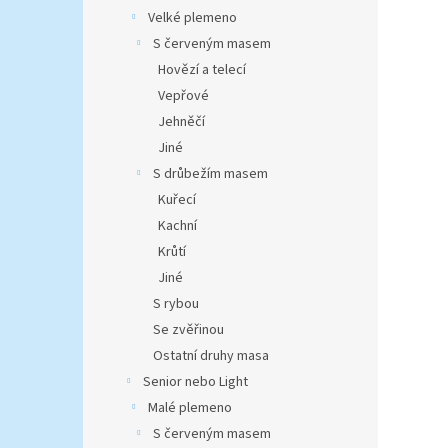
Velké plemeno
S červeným masem
Hovězí a telecí
Vepřové
Jehněčí
Jiné
S drůbežím masem
Kuřecí
Kachní
Krůtí
Jiné
S rybou
Se zvěřinou
Ostatní druhy masa
Senior nebo Light
Malé plemeno
S červeným masem