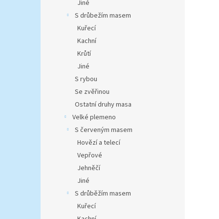
Jiné
S drůbežím masem
Kuřecí
Kachní
Krůtí
Jiné
S rybou
Se zvěřinou
Ostatní druhy masa
Velké plemeno
S červeným masem
Hovězí a telecí
Vepřové
Jehněčí
Jiné
S drůběžím masem
Kuřecí