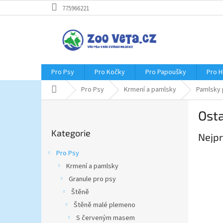
Přejít
775966221
na
obsah
Pro Psy
Pro Kočky
Pro Papoušky
Pro 
Domů
Pro Psy
Krmení a pamlsky
Pamlsky 
P
Ost
o
Přeskočit
s
Kategorie
kategorie
Nejpr
t
r
Pro Psy
a
Krmení a pamlsky
n
Granule pro psy
n
í
Štěně
p
Štěně malé plemeno
a
S červeným masem