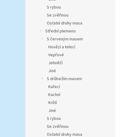
S rybou
Se zvěřinou
Ostatní druhy masa
Střední plemeno
S červeným masem
Hovězí a telecí
Vepřové
Jehněčí
Jiné
S drůbežím masem
Kuřecí
Kachní
Krůtí
Jiné
S rybou
Se zvěřinou
Ostatní druhy masa