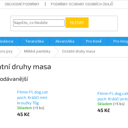
OBCHODNÍ PODMÍNKY
PODMÍNKY OCHRANY OSOBNÍCH ÚDAJŮ
HLEDAT
Hlodavce
Teraristika
Akvaristika
Pro Koně
Pro Hos
pro psy
Měkké pamlsky
Ostatní druhy masa
atní druhy masa
odávanější
Fitmin FL dog,cat
Fitmin FL dog,cat
poch. Králičí mini
poch. Králičí jer
kroužky 70g
Skladem
(>5 ks)
Skladem
(>5 ks)
45 Kč
45 Kč