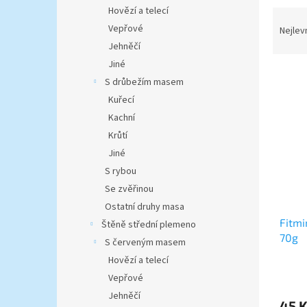
n
Hovězí a telecí
Ř
e
a
Vepřové
Nejlev
l
z
Jehněčí
e
Jiné
V
n
S drůbežím masem
ý
í
Kuřecí
p
p
Kachní
i
r
s
o
Krůtí
p
d
Jiné
r
u
S rybou
o
k
Se zvěřinou
d
t
Ostatní druhy masa
u
ů
Fitmi
k
Štěně střední plemeno
70g
t
S červeným masem
ů
Hovězí a telecí
Vepřové
Jehněčí
45 