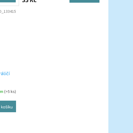
O_133415
áličí
em
(>5 ks)
 košíku