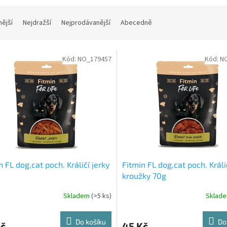
nější
Nejdražší
Nejprodávanější
Abecedně
Kód:
NO_179457
Kód:
N
n FL dog,cat poch. Králičí jerky
Fitmin FL dog,cat poch. Králi
kroužky 70g
Skladem
(>5 ks)
Sklad
Do košíku
Do
Kč
45 Kč