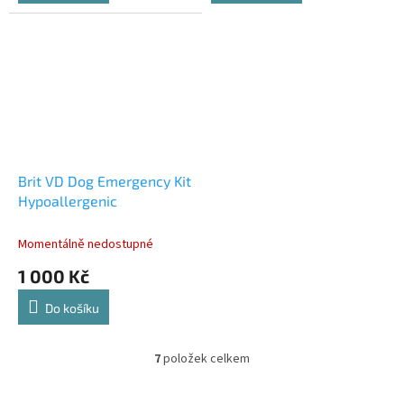
Brit VD Dog Emergency Kit
Hypoallergenic
Momentálně nedostupné
1 000 Kč
Do košíku
7
položek celkem
O
v
l