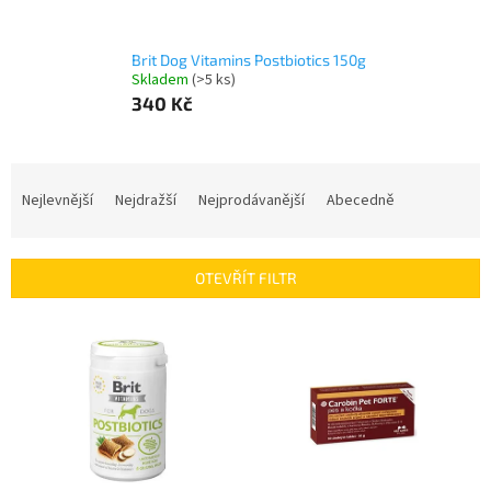
Brit Dog Vitamins Postbiotics 150g
Skladem
(>5 ks)
340 Kč
Ř
a
Nejlevnější
Nejdražší
Nejprodávanější
Abecedně
z
e
n
OTEVŘÍT FILTR
í
p
V
r
ý
o
p
d
i
u
s
k
p
t
r
ů