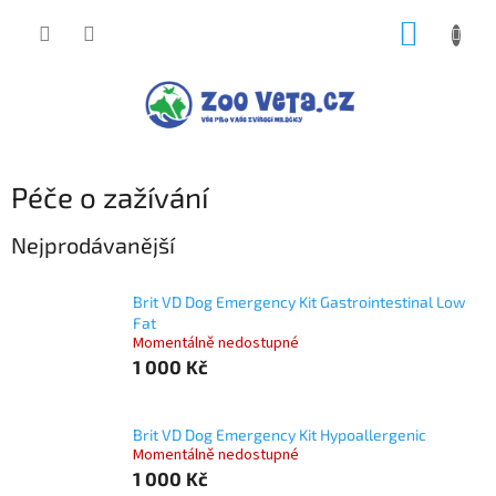
Přejít
NÁKUP
na
obsah
KOŠÍK
Péče o zažívání
Nejprodávanější
Brit VD Dog Emergency Kit Gastrointestinal Low
Fat
Momentálně nedostupné
1 000 Kč
Brit VD Dog Emergency Kit Hypoallergenic
Momentálně nedostupné
1 000 Kč