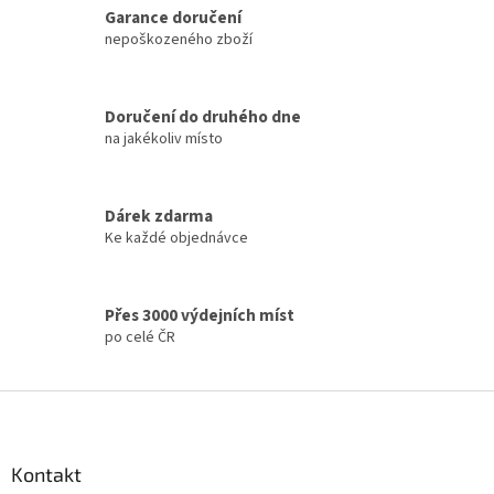
á
Garance doručení
d
nepoškozeného zboží
a
c
í
Doručení do druhého dne
p
na jakékoliv místo
r
v
k
y
Dárek zdarma
v
Ke každé objednávce
ý
p
i
s
Přes 3000 výdejních míst
u
po celé ČR
Z
á
p
a
Kontakt