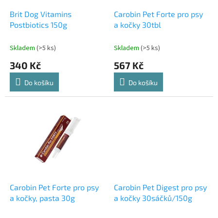
o
d
Brit Dog Vitamins
Carobin Pet Forte pro psy
u
Postbiotics 150g
a kočky 30tbl
k
t
Skladem
(>5 ks)
Skladem
(>5 ks)
ů
340 Kč
567 Kč
Do košíku
Do košíku
Carobin Pet Forte pro psy
Carobin Pet Digest pro psy
a kočky, pasta 30g
a kočky 30sáčků/150g