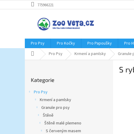
Přejít
775966221
na
obsah
Pro Psy
Pro Kočky
Pro Papoušky
Pro 
Domů
Pro Psy
Krmení a pamlsky
Granule 
P
S r
o
Přeskočit
s
Kategorie
kategorie
t
r
Pro Psy
a
Krmení a pamlsky
n
Granule pro psy
n
í
Štěně
p
Štěně malé plemeno
a
S červeným masem