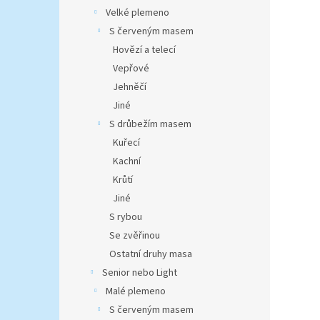
Velké plemeno
S červeným masem
Hovězí a telecí
Vepřové
Jehněčí
Jiné
S drůbežím masem
Kuřecí
Kachní
Krůtí
Jiné
S rybou
Se zvěřinou
Ostatní druhy masa
Senior nebo Light
Malé plemeno
S červeným masem