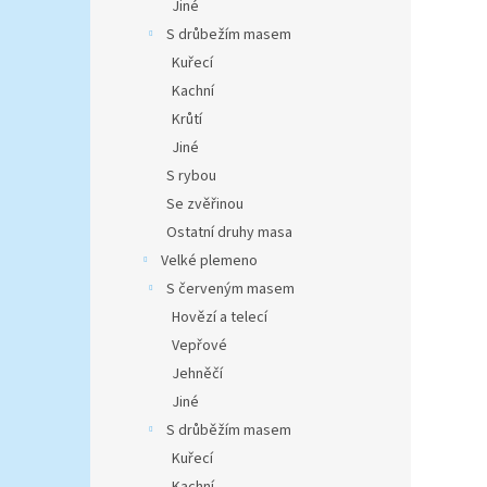
Jiné
S drůbežím masem
Kuřecí
Kachní
Krůtí
Jiné
S rybou
Se zvěřinou
Ostatní druhy masa
Velké plemeno
S červeným masem
Hovězí a telecí
Vepřové
Jehněčí
Jiné
S drůběžím masem
Kuřecí