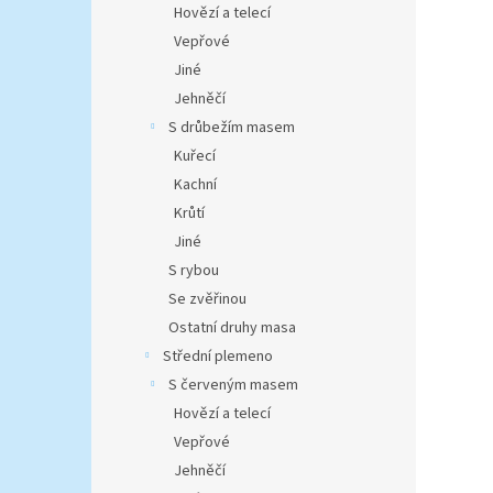
Hovězí a telecí
Vepřové
Jiné
Jehněčí
S drůbežím masem
Kuřecí
Kachní
Krůtí
Jiné
S rybou
Se zvěřinou
Ostatní druhy masa
Střední plemeno
S červeným masem
Hovězí a telecí
Vepřové
Jehněčí