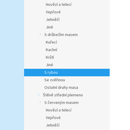
n
Hovězí a telecí
e
Vepřové
l
Jehněčí
Jiné
S drůbežím masem
Kuřecí
Kachní
Krůtí
Jiné
S rybou
Se zvěřinou
Ostatní druhy masa
Štěně střední plemeno
S červeným masem
Hovězí a telecí
Vepřové
Jehněčí