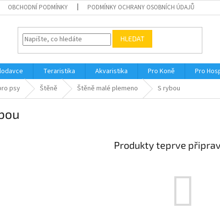
OBCHODNÍ PODMÍNKY
PODMÍNKY OCHRANY OSOBNÍCH ÚDAJŮ
HLEDAT
Hlodavce
Teraristika
Akvaristika
Pro Koně
Pro Hos
pro psy
Štěně
Štěně malé plemeno
S rybou
ybou
Produkty teprve připra