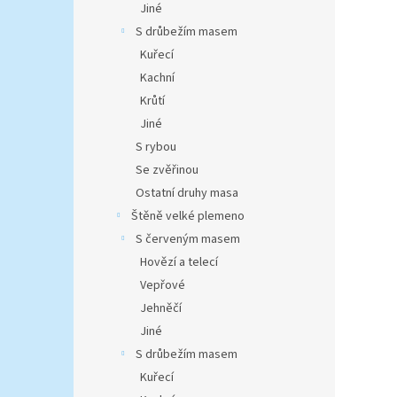
Jiné
S drůbežím masem
Kuřecí
Kachní
Krůtí
Jiné
S rybou
Se zvěřinou
Ostatní druhy masa
Štěně velké plemeno
S červeným masem
Hovězí a telecí
Vepřové
Jehněčí
Jiné
S drůbežím masem
Kuřecí