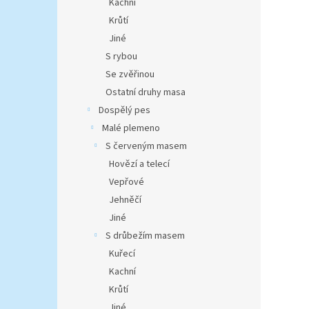
Kachní
Krůtí
Jiné
S rybou
Se zvěřinou
Ostatní druhy masa
Dospělý pes
Malé plemeno
S červeným masem
Hovězí a telecí
Vepřové
Jehněčí
Jiné
S drůbežím masem
Kuřecí
Kachní
Krůtí
Jiné