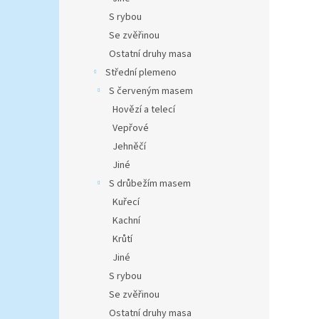
S rybou
Se zvěřinou
Ostatní druhy masa
Střední plemeno
S červeným masem
Hovězí a telecí
Vepřové
Jehněčí
Jiné
S drůbežím masem
Kuřecí
Kachní
Krůtí
Jiné
S rybou
Se zvěřinou
Ostatní druhy masa