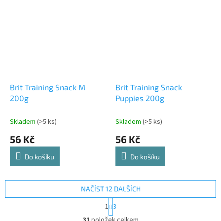
Brit Training Snack M
Brit Training Snack
200g
Puppies 200g
Skladem
(>5 ks)
Skladem
(>5 ks)
56 Kč
56 Kč
Do košíku
Do košíku
NAČÍST 12 DALŠÍCH
S
1
3
t
O
r
31
položek celkem