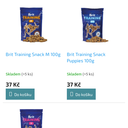
p
V
r
ý
o
p
d
i
u
s
k
p
t
r
ů
o
d
Brit Training Snack M 100g
Brit Training Snack
u
Puppies 100g
k
t
Skladem
(>5 ks)
Skladem
(>5 ks)
ů
37 Kč
37 Kč
Do košíku
Do košíku