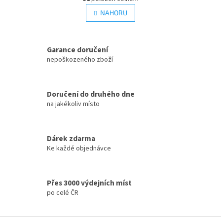
v
á
l
NAHORU
n
á
k
d
o
v
a
á
Garance doručení
c
n
í
nepoškozeného zboží
í
p
r
v
Doručení do druhého dne
k
na jakékoliv místo
y
v
ý
p
Dárek zdarma
i
Ke každé objednávce
s
u
Přes 3000 výdejních míst
po celé ČR