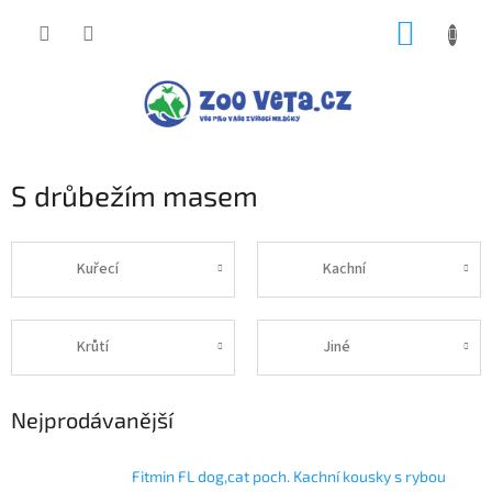
Přejít
NÁKUP
na
obsah
KOŠÍK
S drůbežím masem
Kuřecí
Kachní
Krůtí
Jiné
Nejprodávanější
Fitmin FL dog,cat poch. Kachní kousky s rybou