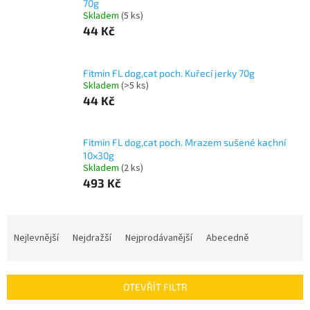
70g
Skladem
(5 ks)
44 Kč
Fitmin FL dog,cat poch. Kuřecí jerky 70g
Skladem
(>5 ks)
44 Kč
Fitmin FL dog,cat poch. Mrazem sušené kachní
10x30g
Skladem
(2 ks)
493 Kč
Ř
a
Nejlevnější
Nejdražší
Nejprodávanější
Abecedně
z
e
n
OTEVŘÍT FILTR
í