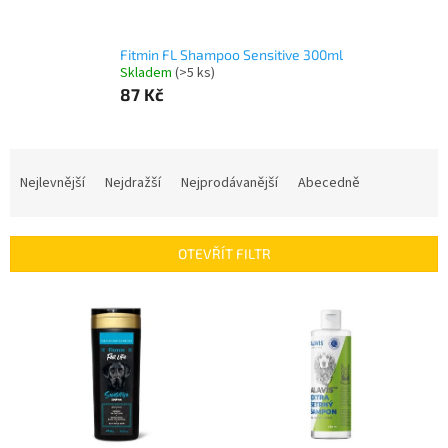
Fitmin FL Shampoo Sensitive 300ml
Skladem
(>5 ks)
87 Kč
Ř
a
Nejlevnější
Nejdražší
Nejprodávanější
Abecedně
z
e
n
OTEVŘÍT FILTR
í
p
V
r
ý
o
p
d
i
u
s
k
p
t
r
ů