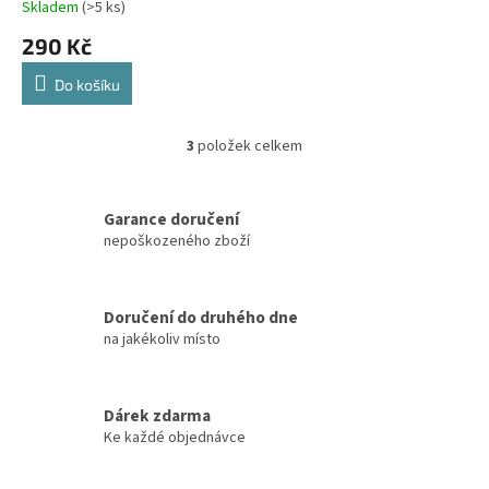
Skladem
(>5 ks)
290 Kč
Do košíku
3
položek celkem
O
v
l
á
Garance doručení
d
nepoškozeného zboží
a
c
í
Doručení do druhého dne
p
na jakékoliv místo
r
v
k
y
Dárek zdarma
v
Ke každé objednávce
ý
p
i