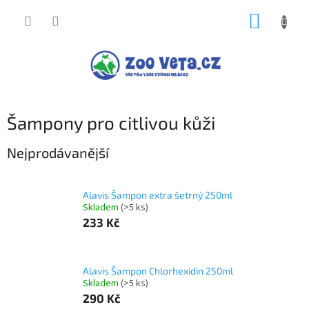
Přejít
NÁKUP
na
obsah
KOŠÍK
Šampony pro citlivou kůži
Nejprodávanější
Alavis Šampon extra šetrný 250ml
Skladem
(>5 ks)
233 Kč
Alavis Šampon Chlorhexidin 250ml
Skladem
(>5 ks)
290 Kč