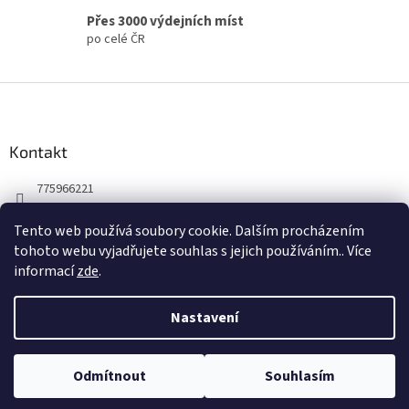
s
Přes 3000 výdejních míst
u
po celé ČR
Z
á
p
a
Kontakt
t
775966221
í
Tento web používá soubory cookie. Dalším procházením
tohoto webu vyjadřujete souhlas s jejich používáním.. Více
informací
zde
.
Nastavení
Vytvořil Shoptet
Odmítnout
Souhlasím
Copyright 2026
zooveta.cz
. Všechna práva vyhrazena.