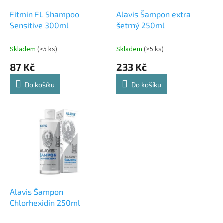
o
d
Fitmin FL Shampoo
Alavis Šampon extra
u
Sensitive 300ml
šetrný 250ml
k
t
Skladem
(>5 ks)
Skladem
(>5 ks)
ů
87 Kč
233 Kč
Do košíku
Do košíku
Alavis Šampon
Chlorhexidin 250ml