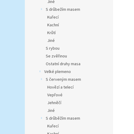
Jiné
S drůbežím masem
Kuřecí
Kachní
Krůtí
Jiné
S rybou
Se zvěřinou
Ostatní druhy masa
Velké plemeno
S červeným masem
Hovězí a telecí
Vepřové
Jehněčí
Jiné
S drůběžím masem
Kuřecí