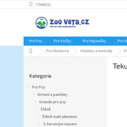
Přejít
775966221
na
obsah
Pro Psy
Pro Kočky
Pro Papoušky
Pro 
Domů
Pro Hlodavce
Vitamíny a minerály
P
P
Tek
o
Přeskočit
s
Kategorie
kategorie
t
r
Pro Psy
a
Krmení a pamlsky
n
Granule pro psy
n
í
Štěně
p
Štěně malé plemeno
a
S červeným masem