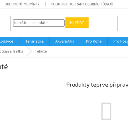
OBCHODNÍ PODMÍNKY
PODMÍNKY OCHRANY OSOBNÍCH ÚDAJŮ
HLEDAT
Hlodavce
Teraristika
Akvaristika
Pro Koně
Pro Hos
otkan a fretka
Tekuté
uté
Produkty teprve připra