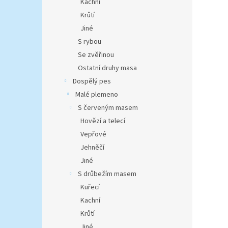
Kachní
Krůtí
Jiné
S rybou
Se zvěřinou
Ostatní druhy masa
Dospělý pes
Malé plemeno
S červeným masem
Hovězí a telecí
Vepřové
Jehněčí
Jiné
S drůbežím masem
Kuřecí
Kachní
Krůtí
Jiné