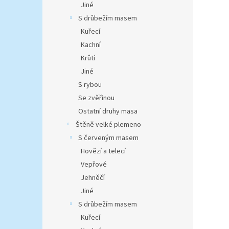
Jiné
S drůbežím masem
Kuřecí
Kachní
Krůtí
Jiné
S rybou
Se zvěřinou
Ostatní druhy masa
Štěně velké plemeno
S červeným masem
Hovězí a telecí
Vepřové
Jehněčí
Jiné
S drůbežím masem
Kuřecí