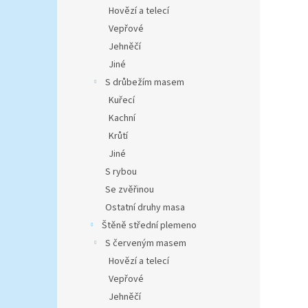
n
Hovězí a telecí
e
Vepřové
l
Jehněčí
Jiné
S drůbežím masem
Kuřecí
Kachní
Krůtí
Jiné
S rybou
Se zvěřinou
Ostatní druhy masa
Štěně střední plemeno
S červeným masem
Hovězí a telecí
Vepřové
Jehněčí