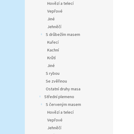
Hovězí a telecí
Vepřové
Jiné
Jehněčí
S drůbežím masem
Kuřecí
Kachní
Krůtí
Jiné
S rybou
Se zvěřinou
Ostatní druhy masa
Střední plemeno
S červeným masem
Hovězí a telecí
Vepřové
Jehněčí