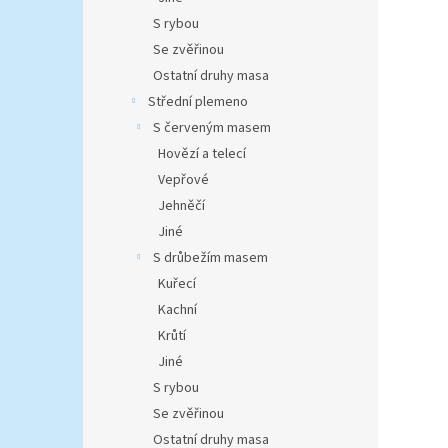
S rybou
Se zvěřinou
Ostatní druhy masa
Střední plemeno
S červeným masem
Hovězí a telecí
Vepřové
Jehněčí
Jiné
S drůbežím masem
Kuřecí
Kachní
Krůtí
Jiné
S rybou
Se zvěřinou
Ostatní druhy masa