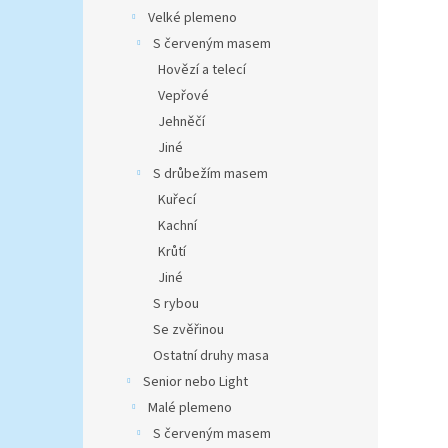
Velké plemeno
S červeným masem
Hovězí a telecí
Vepřové
Jehněčí
Jiné
S drůbežím masem
Kuřecí
Kachní
Krůtí
Jiné
S rybou
Se zvěřinou
Ostatní druhy masa
Senior nebo Light
Malé plemeno
S červeným masem