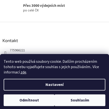
s
Přes 3000 výdejních míst
u
po celé ČR
Z
á
p
a
Kontakt
t
775966221
í
Tento web používá soubory cookie. Dalším procházením
tohoto webu vyjadřujete souhlas s jejich používáním.. Více
informací
zde
.
Nastavení
Vytvořil Shoptet
Odmítnout
Souhlasím
Copyright 2026
zooveta.cz
. Všechna práva vyhrazena.