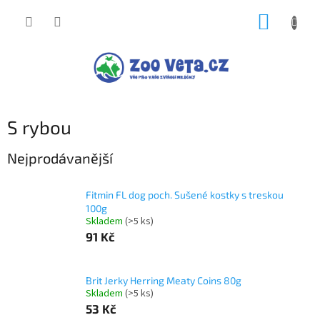
Přejít
NÁKUP
na
obsah
KOŠÍK
S rybou
Nejprodávanější
Fitmin FL dog poch. Sušené kostky s treskou
100g
Skladem
(>5 ks)
91 Kč
Brit Jerky Herring Meaty Coins 80g
Skladem
(>5 ks)
53 Kč