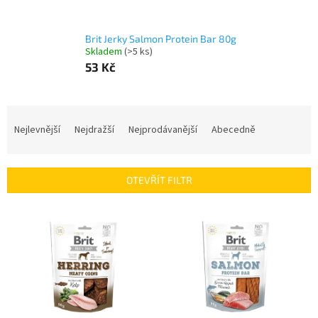
Brit Jerky Salmon Protein Bar 80g
Skladem
(>5 ks)
53 Kč
Ř
a
Nejlevnější
Nejdražší
Nejprodávanější
Abecedně
z
e
n
OTEVŘÍT FILTR
í
p
V
r
ý
o
p
d
i
u
s
k
p
t
r
ů