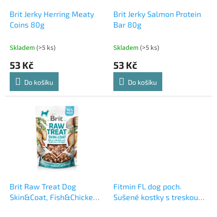
o
d
Brit Jerky Herring Meaty
Brit Jerky Salmon Protein
u
Coins 80g
Bar 80g
k
t
Skladem
(>5 ks)
Skladem
(>5 ks)
ů
53 Kč
53 Kč
Do košíku
Do košíku
Brit Raw Treat Dog
Fitmin FL dog poch.
Skin&Coat, Fish&Chicken
Sušené kostky s treskou
40g
100g