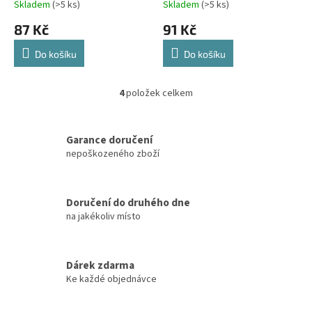
Skladem
(>5 ks)
Skladem
(>5 ks)
87 Kč
91 Kč
Do košíku
Do košíku
4
položek celkem
O
v
l
á
Garance doručení
d
nepoškozeného zboží
a
c
í
Doručení do druhého dne
p
na jakékoliv místo
r
v
k
y
Dárek zdarma
v
Ke každé objednávce
ý
p
i