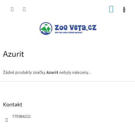
Přejít
NÁKUP
na
obsah
KOŠÍK
Azurit
Žádné produkty značky
Azurit
nebyly nalezeny...
Z
á
p
a
Kontakt
t
775966221
í