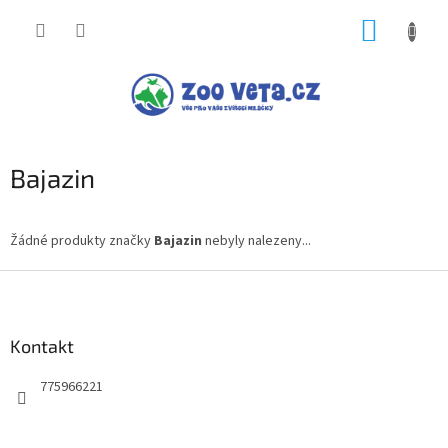
Přejít
NÁKUP
na
obsah
KOŠÍK
Bajazin
Žádné produkty značky
Bajazin
nebyly nalezeny...
Z
á
p
a
Kontakt
t
775966221
í