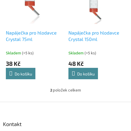
i
r
s
o
p
d
r
u
o
k
d
t
Napáječka pro hlodavce
Napáječka pro hlodavce
u
ů
Crystal 75ml
Crystal 150ml
k
t
Skladem
(>5 ks)
Skladem
(>5 ks)
ů
38 Kč
48 Kč
Do košíku
Do košíku
2
položek celkem
O
v
l
Z
á
á
d
p
a
a
Kontakt
c
t