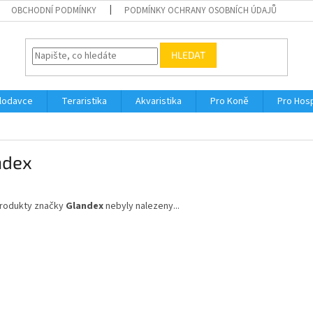
OBCHODNÍ PODMÍNKY
PODMÍNKY OCHRANY OSOBNÍCH ÚDAJŮ
HLEDAT
Hlodavce
Teraristika
Akvaristika
Pro Koně
Pro Hos
ndex
rodukty značky
Glandex
nebyly nalezeny...