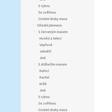
S rybou
Se zvěřinou
Ostatní druhy masa
Střední plemeno
S červeným masem
Hovězí a telecí
Vepřové
Jehněčí
Jiné
S drůbežím masem
Kuřecí
Kachní
Krůtí
Jiné
S rybou
Se zvěřinou
Ostatní druhy masa