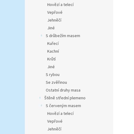
n
Hovězí a telecí
e
Vepřové
l
Jehněčí
Jiné
S drůbežím masem
Kuřecí
Kachní
Krůtí
Jiné
S rybou
Se zvěřinou
Ostatní druhy masa
Štěně střední plemeno
S červeným masem
Hovězí a telecí
Vepřové
Jehněčí