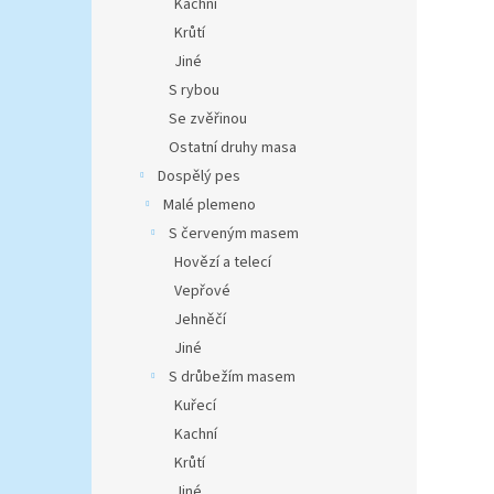
Kachní
Krůtí
Jiné
S rybou
Se zvěřinou
Ostatní druhy masa
Dospělý pes
Malé plemeno
S červeným masem
Hovězí a telecí
Vepřové
Jehněčí
Jiné
S drůbežím masem
Kuřecí
Kachní
Krůtí
Jiné