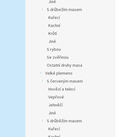
Jiné
S drůbežím masem
Kuřecí
Kachní
Krůtí
Jiné
S rybou
Se zvěřinou
Ostatní druhy masa
Velké plemeno
S červeným masem
Hovězí a telecí
Vepřové
Jehněčí
Jiné
S drůběžím masem
Kuřecí