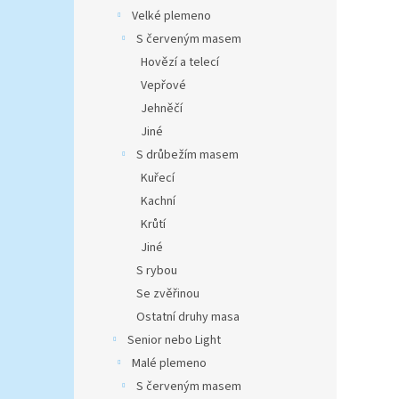
Velké plemeno
S červeným masem
Hovězí a telecí
Vepřové
Jehněčí
Jiné
S drůbežím masem
Kuřecí
Kachní
Krůtí
Jiné
S rybou
Se zvěřinou
Ostatní druhy masa
Senior nebo Light
Malé plemeno
S červeným masem