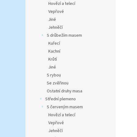
Hovězí a telecí
Vepřové
Jiné
Jehněčí
S drůbežím masem
Kuřecí
Kachní
Krůtí
Jiné
S rybou
Se zvěřinou
Ostatní druhy masa
Střední plemeno
S červeným masem
Hovězí a telecí
Vepřové
Jehněčí