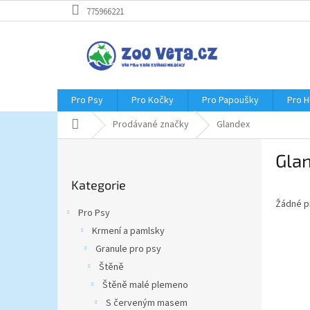
Přejít
775966221
na
obsah
Pro Psy
Pro Kočky
Pro Papoušky
Pro 
Domů
Prodávané značky
Glandex
P
Gla
o
Přeskočit
s
Kategorie
kategorie
t
Žádné p
r
Pro Psy
a
Krmení a pamlsky
n
Granule pro psy
n
í
Štěně
p
Štěně malé plemeno
a
S červeným masem