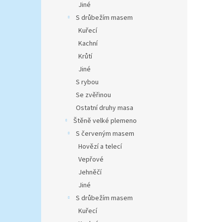
Jiné
S drůbežím masem
Kuřecí
Kachní
Krůtí
Jiné
S rybou
Se zvěřinou
Ostatní druhy masa
Štěně velké plemeno
S červeným masem
Hovězí a telecí
Vepřové
Jehněčí
Jiné
S drůbežím masem
Kuřecí