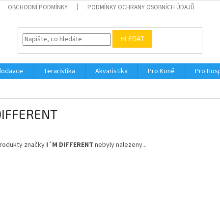
OBCHODNÍ PODMÍNKY
PODMÍNKY OCHRANY OSOBNÍCH ÚDAJŮ
HLEDAT
Hlodavce
Teraristika
Akvaristika
Pro Koně
Pro Hos
 DIFFERENT
rodukty značky
I´M DIFFERENT
nebyly nalezeny...