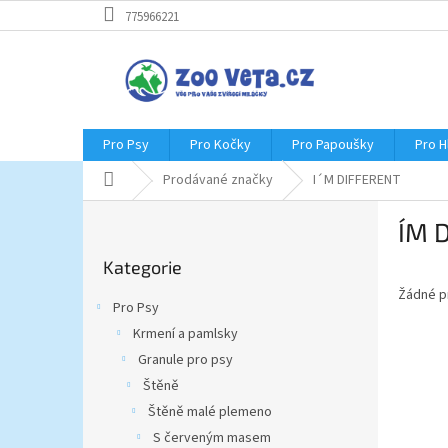
Přejít
775966221
na
obsah
Pro Psy
Pro Kočky
Pro Papoušky
Pro 
Domů
Prodávané značky
I´M DIFFERENT
P
I´M
o
Přeskočit
s
Kategorie
kategorie
t
Žádné p
r
Pro Psy
a
Krmení a pamlsky
n
Granule pro psy
n
í
Štěně
p
Štěně malé plemeno
a
S červeným masem