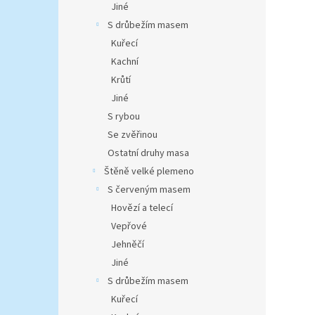
Jiné
S drůbežím masem
Kuřecí
Kachní
Krůtí
Jiné
S rybou
Se zvěřinou
Ostatní druhy masa
Štěně velké plemeno
S červeným masem
Hovězí a telecí
Vepřové
Jehněčí
Jiné
S drůbežím masem
Kuřecí