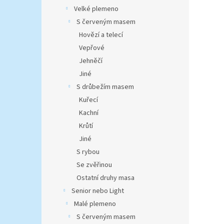
Velké plemeno
S červeným masem
Hovězí a telecí
Vepřové
Jehněčí
Jiné
S drůbežím masem
Kuřecí
Kachní
Krůtí
Jiné
S rybou
Se zvěřinou
Ostatní druhy masa
Senior nebo Light
Malé plemeno
S červeným masem