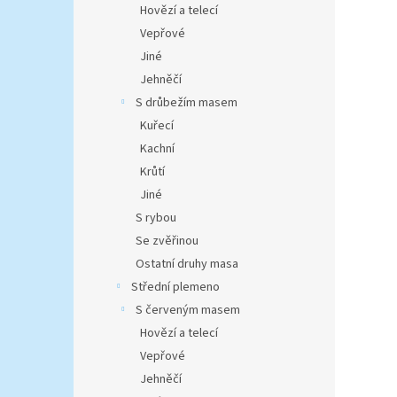
Hovězí a telecí
Vepřové
Jiné
Jehněčí
S drůbežím masem
Kuřecí
Kachní
Krůtí
Jiné
S rybou
Se zvěřinou
Ostatní druhy masa
Střední plemeno
S červeným masem
Hovězí a telecí
Vepřové
Jehněčí