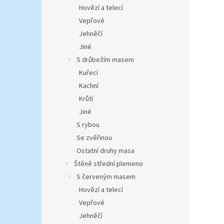
n
Hovězí a telecí
e
Vepřové
l
Jehněčí
Jiné
S drůbežím masem
Kuřecí
Kachní
Krůtí
Jiné
S rybou
Se zvěřinou
Ostatní druhy masa
Štěně střední plemeno
S červeným masem
Hovězí a telecí
Vepřové
Jehněčí