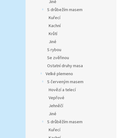
Jiné
S drůbežím masem
Kuřecí
Kachní
Krůtí
Jiné
S rybou
Se zvěřinou
Ostatní druhy masa
Velké plemeno
S červeným masem
Hovězí a telecí
Vepřové
Jehněčí
Jiné
S drůběžím masem
Kuřecí