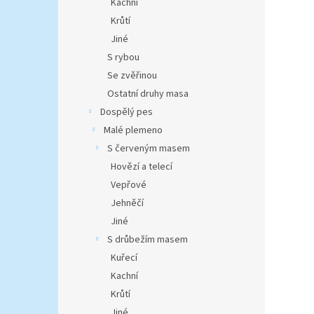
Kachní
Krůtí
Jiné
S rybou
Se zvěřinou
Ostatní druhy masa
Dospělý pes
Malé plemeno
S červeným masem
Hovězí a telecí
Vepřové
Jehněčí
Jiné
S drůbežím masem
Kuřecí
Kachní
Krůtí
Jiné