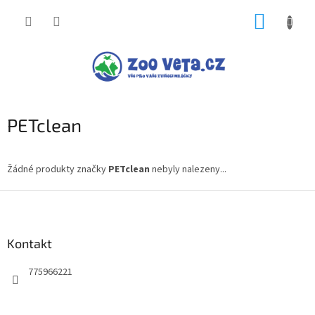
Přejít
NÁKUP
na
obsah
KOŠÍK
PETclean
Žádné produkty značky
PETclean
nebyly nalezeny...
Z
á
p
a
Kontakt
t
775966221
í