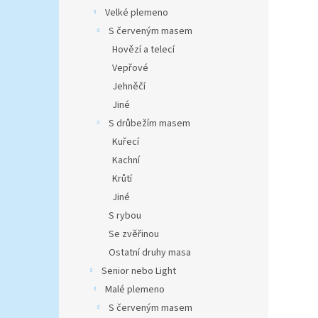
Velké plemeno
S červeným masem
Hovězí a telecí
Vepřové
Jehněčí
Jiné
S drůbežím masem
Kuřecí
Kachní
Krůtí
Jiné
S rybou
Se zvěřinou
Ostatní druhy masa
Senior nebo Light
Malé plemeno
S červeným masem