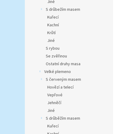
Jiné
S drůbežím masem
Kuřecí
Kachní
Krůtí
Jiné
S rybou
Se zvěřinou
Ostatní druhy masa
Velké plemeno
S červeným masem
Hovězí a telecí
Vepřové
Jehněčí
Jiné
S drůběžím masem
Kuřecí