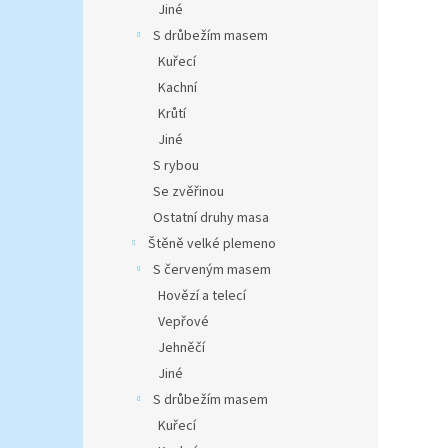
Jiné
S drůbežím masem
Kuřecí
Kachní
Krůtí
Jiné
S rybou
Se zvěřinou
Ostatní druhy masa
Štěně velké plemeno
S červeným masem
Hovězí a telecí
Vepřové
Jehněčí
Jiné
S drůbežím masem
Kuřecí