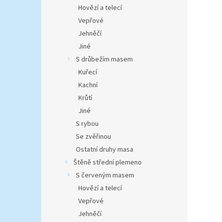
n
Hovězí a telecí
e
Vepřové
l
Jehněčí
Jiné
S drůbežím masem
Kuřecí
Kachní
Krůtí
Jiné
S rybou
Se zvěřinou
Ostatní druhy masa
Štěně střední plemeno
S červeným masem
Hovězí a telecí
Vepřové
Jehněčí