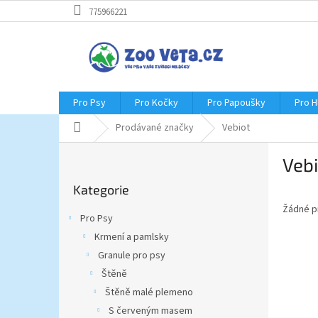
Přejít
775966221
na
obsah
Pro Psy
Pro Kočky
Pro Papoušky
Pro 
Domů
Prodávané značky
Vebiot
P
Vebi
o
Přeskočit
s
Kategorie
kategorie
t
Žádné p
r
Pro Psy
a
Krmení a pamlsky
n
Granule pro psy
n
í
Štěně
p
Štěně malé plemeno
a
S červeným masem