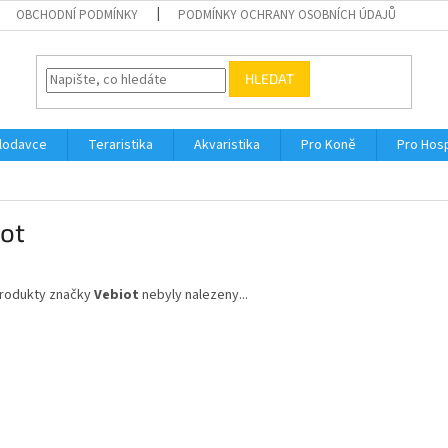
OBCHODNÍ PODMÍNKY
PODMÍNKY OCHRANY OSOBNÍCH ÚDAJŮ
HLEDAT
Hlodavce
Teraristika
Akvaristika
Pro Koně
Pro Hos
ot
rodukty značky
Vebiot
nebyly nalezeny...