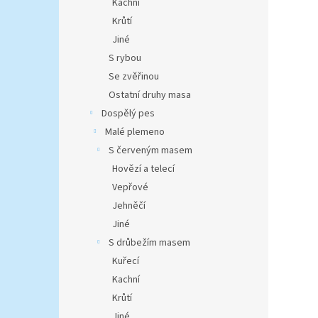
Kachní
Krůtí
Jiné
S rybou
Se zvěřinou
Ostatní druhy masa
Dospělý pes
Malé plemeno
S červeným masem
Hovězí a telecí
Vepřové
Jehněčí
Jiné
S drůbežím masem
Kuřecí
Kachní
Krůtí
Jiné