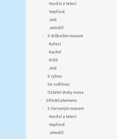
Hovězí a telecí
Vepřové
Jiné
Jehněčí
S drůbežím masem
Kuřecí
Kachní
Krůtí
Jiné
S rybou
Se zvěřinou
Ostatní druhy masa
Střední plemeno
S červeným masem
Hovězí a telecí
Vepřové
Jehněčí