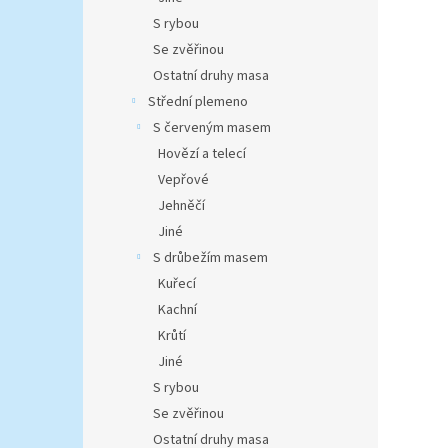
S rybou
Se zvěřinou
Ostatní druhy masa
Střední plemeno
S červeným masem
Hovězí a telecí
Vepřové
Jehněčí
Jiné
S drůbežím masem
Kuřecí
Kachní
Krůtí
Jiné
S rybou
Se zvěřinou
Ostatní druhy masa